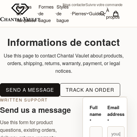
Nous contacter
Suivre votre commande
Bagues
Formes
Styles
À
de
de
de
Pierres
Guides
propos
fiançailles
bague
bague
Informations de contact
Use this page to contact Chantal Vaulet about products,
orders, shipping, returns, warranty, payment, or legal
notices.
SEND A MESSAGE
TRACK AN ORDER
WRITTEN SUPPORT
Full
Email
Send us a message
name
address
*
*
Use this form for product
questions, existing orders,