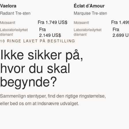
Vaelora
Éclat d’Amour
Radiant Tre-sten
Marquise Tre-sten
Fra 1.749 US$
Fra 1.4
Moissanit
Moissanit
Fra
Fra
Laboratoriedyrket
Laboratoriedyrket
diamant
2.149 US$
diamant
2.699 
10 RINGE LAVET PÅ BESTILLING
Ikke sikker på,
hvor du skal
begynde?
Sammenlign stentyper, find den rigtige ringstørrelse,
eller bed os om at indsnævre udvalget.