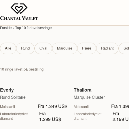
Forside
Top 10 forlovelsesringe
Top 10 forlovelsesringe
Alle
Rund
Oval
Marquise
Pære
Radiant
Sol
10 ringe lavet på bestilling
Everly
Thaliora
Rund Solitaire
Marquise Cluster
Fra 1.349 US$
Fra 1.3
Moissanit
Moissanit
Fra
Fra
Laboratoriedyrket
Laboratoriedyrket
diamant
1.299 US$
diamant
2.199 