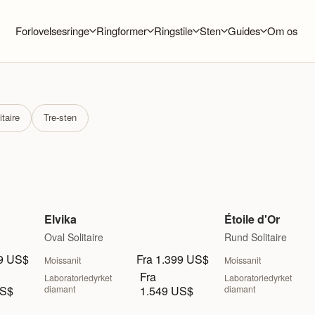
Forlovelsesringe
Ringformer
Ringstile
Sten
Guides
Om os
itaire
Tre-sten
Elvika
Étoile d'Or
Oval Solitaire
Rund Solitaire
99 US$
Fra 1.399 US$
Moissanit
Moissanit
Fra
Laboratoriedyrket
Laboratoriedyrket
US$
diamant
1.549 US$
diamant