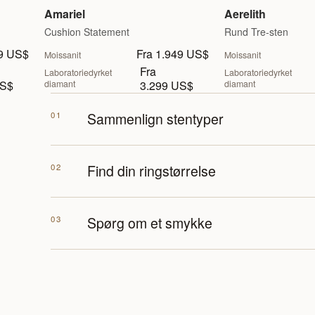
Amariel
Aerelith
Cushion Statement
Rund Tre-sten
99 US$
Fra 1.949 US$
Moissanit
Moissanit
Fra
Laboratoriedyrket
Laboratoriedyrket
US$
diamant
3.299 US$
diamant
01
Sammenlign stentyper
02
Find din ringstørrelse
03
Spørg om et smykke