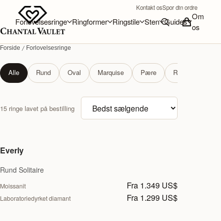
Kontakt os
Spor din ordre
Om
Forlovelsesringe
Ringformer
Ringstile
Sten
Guides
os
Forside
Forlovelsesringe
Forlovelsesringe
Alle
Rund
Oval
Marquise
Pære
Radiant
Sol
Sorter produkter
15 ringe lavet på bestilling
Everly
Rund Solitaire
Fra 1.349 US$
Moissanit
Fra 1.299 US$
Laboratoriedyrket diamant