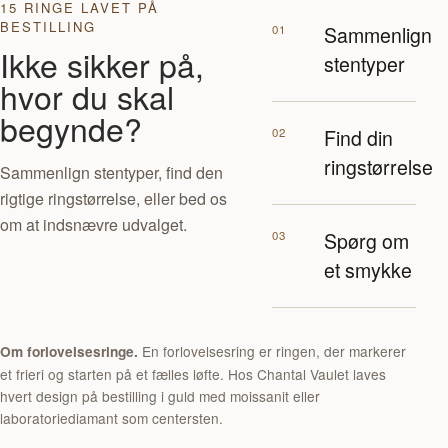
15 RINGE LAVET PÅ
BESTILLING
01
Sammenlign
Ikke sikker på,
stentyper
hvor du skal
begynde?
02
Find din
ringstørrelse
Sammenlign stentyper, find den
rigtige ringstørrelse, eller bed os
om at indsnævre udvalget.
03
Spørg om
et smykke
En forlovelsesring er ringen, der markerer
Om forlovelsesringe.
et frieri og starten på et fælles løfte. Hos Chantal Vaulet laves
hvert design på bestilling i guld med moissanit eller
laboratoriediamant som centersten.