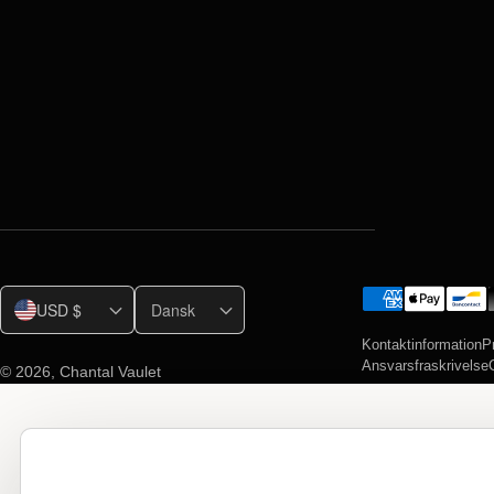
USD $
Dansk
Kontaktinformation
Pr
Ansvarsfraskrivelse
© 2026,
Chantal Vaulet